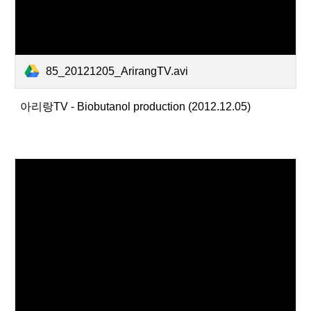
85_20121205_ArirangTV.avi
아리랑TV - Biobutanol production (2012.12.05)