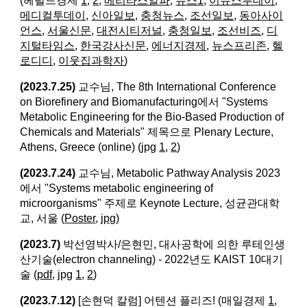
(헤럴드경제
1
,
2
,
베리타스알파
,
뉴스1
,
이뉴스투데이
,
메디컬투데이
,
신아일보
,
충청뉴스
,
조선일보
,
동아사이
언스
,
서울신문
,
대전시티저널
,
충청일보
,
조선비즈
,
디
지털타임스
,
한국강사신문
,
에너지경제
,
뉴스프리존
,
헬
로디디
,
이웃집과학자
)
(2023.7.25)
교수님, The 8th International Conference
on Biorefinery and Biomanufacturing에서 "Systems
Metabolic Engineering for the Bio-Based Production of
Chemicals and Materials" 제목으로 Plenary Lecture,
Athens, Greece (online) (jpg
1
,
2
)
(2023.7.24)
교수님, Metabolic Pathway Analysis 2023
에서 "Systems metabolic engineering of
microorganisms" 주제로 Keynote Lecture, 성균관대학
교, 서울 (
Poster
,
jpg
)
(2023.7)
박선영박사/은현민, 대사공학에 의한 루테인생
산기술(electron channeling) - 2022년도 KAIST 10대기
술 (
pdf
, jpg
1
,
2
)
(2023.7.12)
[손현덕 칼럼] 어텐션 플리즈! (매일경제
1
,