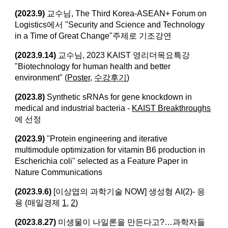
(2023.9)
교수님, The Third Korea-ASEAN+ Forum on
Logistics에서 "Security and Science and Technology
in a Time of Great Change"주제로 기조강연
(2023.9.14)
교수님, 2023 KAIST 영리더목요특강
"Biotechnology for human health and better
environment" (
Poster
,
수강후기
)
(2023.8)
Synthetic sRNAs for gene knockdown in
medical and industrial bacteria -
KAIST Breakthroughs
에 선정
(2023.9)
"Protein engineering and iterative
multimodule optimization for vitamin B6 production in
Escherichia coli" selected as a Feature Paper in
Nature Communications
(2023.9.6)
[이상엽의 과학기술 NOW] 생성형 AI(2)- 응
용 (매일경제
1
,
2
)
(2023.8.27)
미생물이 나일론을 만든다고?…과학자들