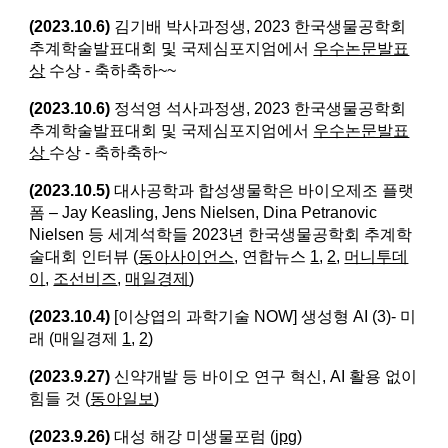
(2023.10.6)
김기배 박사과정생, 2023 한국생물공학회
추계학술발표대회 및 국제심포지엄에서
우수논문발표
상
수상 - 축하축하~~
(2023.10.6)
정석영 석사과정생, 2023 한국생물공학회
추계학술발표대회 및 국제심포지엄에서
우수논문발표
상
수상 - 축하축하~
(2023.10.5)
대사공학과 합성생물학은 바이오제조 플랫
폼 – Jay Keasling, Jens Nielsen, Dina Petranovic
Nielsen 등 세계석학들 2023년 한국생물공학회 추계학
술대회 인터뷰 (
동아사이언스
, 연합뉴스
1
,
2
,
머니투데
이
,
조선비즈
,
매일경제
)
(2023.10.4)
[이상엽의 과학기술 NOW] 생성형 AI (3)- 미
래 (매일경제
1
,
2
)
(2023.9.27)
신약개발 등 바이오 연구 혁신, AI 활용 없이
힘들 것 (
동아일보
)
(2023.9.26)
대성 해강 미생물포럼 (
jpg
)