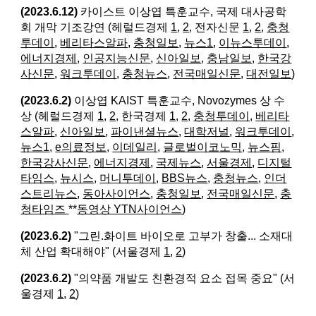
(2023.6.12)
카이스트 이상엽 특훈교수, 국제 대사공학
회 개막 기조강연 (헤럴드경제
1
,
2
, 전자신문
1
,
2
,
충청
투데이
,
베리타스알파
,
충청일보
,
뉴스1
,
이뉴스투데이
,
에너지경제
,
인공지능신문
,
신아일보
,
충남일보
,
한국강
사신문
,
워크투데이
,
충청뉴스
,
전국매일신문
,
대전일보
)
(2023.6.2)
이상엽 KAIST 특훈교수, Novozymes 상 수
상 (헤럴드경제
1
,
2
, 한국경제
1
,
2
,
충청투데이
,
베리타
스알파
,
신아일보
,
파이낸셜뉴스
,
대학저널
,
워크투데이
,
뉴스1
,
e의료정보
,
이데일리
,
글로벌이코노믹
,
뉴스핌
,
한국강사신문
,
에너지경제
,
국제뉴스
,
서울경제
,
디지털
타임스
,
뉴시스
,
머니투데이
,
BBS뉴스
,
충청뉴스
,
인더
스트리뉴스
,
동아사이언스
,
충청일보
,
전국매일신문
,
충
청타임즈
**
동영상 YTN사이언스
)
(2023.6.2)
"그린.화이트 바이오로 고부가 창출... 소재대
체 산업 확대해야" (서울경제
1
,
2
)
(2023.6.2)
"의약품 개발도 친환경적 요소 접목 중요" (서
울경제
1
,
2
)