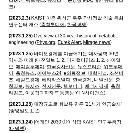
스24
,
더팩트뉴스
,
뉴시스
**
동영상 MBC대전 뉴스데스
크
)
(2023.2.3)
KAIST 이종 위성군 우주 감시정찰 기술 특화
연구센터 개소 (
충청투데이
,
한국경제
)
(2023.1.25)
Overview of 30-year history of metabolic
engineering (
Phys.org
,
Eurek Alert
,
Mirage news
)
(2023.1.25)
바이오경제를 이끌어가는 대사공학 30년
역사와 미래 (​대전일보
1
,
2
, 디지털타임즈
1
,
2
,
신아일
보
,
메디컬투데이
,
한국강사신문
,
뉴스프리존
,
워크투데
이
,
충청뉴스
,
아이뉴스24
,
e의료정보
,
대학저널
,
조선비
즈
,
헤럴드경제
,
베리타스알파
,
한국경제
,
내일신문
,
충
청일보
,
뉴시스
,
전자신문
,
헬로디디
,
에너지경제
,
충청
타임즈
,
이웃집과학자
**
동영상 YTN사이언스
)
(2023.1.25)
대장균으로 휘발유 만든 '21세기 연금술사'
(중앙일보
1
,
2
)
(2023.1.24)
[어게인 2030]①이상엽 KAIST 연구부총장
(
대덕넷
)