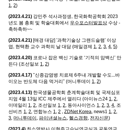
1
,
2
)
(2023.4.21)
강민주 석사과정생, 한국화학공학회 2023
년도 봄 총회 및 학술대회에서
우수포스터발표상
수상 -
축하축하~~
(2023.4.21)
[매경 대담] '과학기술상 그랜드슬램' 이상
엽, 현택환 교수 과학의 날 대담 (매일경제
1
,
2
,
3
,
4
,
5
)
(2023.4.20)
코로나 잡은 백신 기술로 ‘기적의 암백신’ 만
든다 (조선일보
1
,
2
)
(2023.4.17)
"신종감염병 치료제 6주내 개발할 수도...바
이오는 반도체 다음 먹거리" (머니투데이
1
,
2
)
(2023.4.13)
한국생물공학회 춘계학술대회 및 국제심포
지엄 4월 13일 ICC 제주에서 열리다 (아이뉴스24
1
,
2
,
이데일리
1
,
2
, 조선일보
1
,
2
, 동아사이언스
1
,
2
,
3
,
4
, 조
선비즈
1
,
2
, 연합뉴스
1
,
2
,
ZDNet Korea
, news1
1
,
2
,
3
,
머니투데이
,
파이낸셜뉴스
,
헬스경향
,
전자신문
)
(2023.4)
최소영박사 이현주교수님연구실과 공동연구,