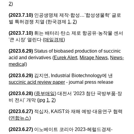
2
)
(2023.7.10)
인공생명체 제작·합성…'합성생물학' 글로
벌 특허경쟁 치열 (한국경제
1
,
2
)
(2023.7.10)
휘는 배터리·탄소 제로 항공유·농작물 센서
'큰 시장' 열린다 (
매일경제
)
(2023.6.29)
Status of biobased production of succinic
acid and derivatives (
Eurek Alert,
Mirage News,
News-
medica
l)
(2023.6.29)
김지연, Industrial Biotechnology에 낸
succinic acid review paper
- journal press release
(2023.6.28)
(
중부매일
) 대전서 '2023 첨단 국방부품·장
비 전시' 개막 (jpg
1
,
2
)
(2023.6.27)
적십자, KAIST와 재해 예방·대응연구 협력
(
연합뉴스
)
(2023.6.27)
이노베이트 코리아 2023-헤럴드경제-