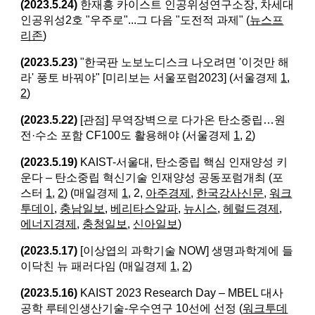
(2023.5.24)
한재흥 카이스트 인공위성연구소장, 차세대
인공위성2호 "우주로"...그 다음 "도전적 과제" (
뉴스프
리존
)
(2023.5.23)
"한국판 노보노디스크 나오려면 '이것만 해
라' 풍토 바꿔야" [미리보는 서울포럼2023] (서울경제
1
,
2
)
(2023.5.22)
[관점] 무역장벽으로 다가온 탄소중립…원
전·수소 포함 CF100도 활용해야 (서울경제
1
,
2
)
(2023.5.19)
KAIST-서울대, 탄소중립 핵심 인재양성 키
운다 – 탄소중립 혁신기술 인재양성 공동포럼개최 (포
스터
1
,
2
) (매일경제
1
, 2,
아주경제
,
한국강사신문
,
워크
투데이
,
충남일보
,
베리타스알파
,
뉴시스
,
헤럴드경제
,
에너지경제
,
충청일보
,
신아일보
)
(2023.5.17)
[이상엽의 과학기술 NOW] 생명과학계에 들
이닥친 뉴 패러다임 (매일경제
1
,
2
)
(2023.5.16)
KAIST 2023 Research Day – MBEL 대사
공학 루테인생산기술-우수연구 10선에 선정 (
워크투데