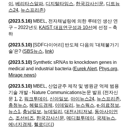
이
,
베리타스알파
,
디지털타임스
,
한국강사신문
,
디트뉴
스24
,
뉴스프리존
)
(2023.5.16)
MBEL, 전자채널링에 의한 루테인 생산 연
구 – 2022년도
KAIST 대표연구성과 10선
에 선정 – 축
하
(2023.5.10)
[SDF다이어리] 반도체 다음의 '대체불가기
술'은? (
SBS뉴스
,
link
)
(2023.5.10)
Synthetic sRNAs to knockdown genes in
medical and industrial bacteria​ (
Eurek Alert
,
Phys.org
,
Mirage news
)
(2023.5.10)
MBEL, 산업균주 제작 및 병원균 억제 범용
기술 개발 - Nature Communications논문 발표 (전자신
문
1
,
2
,
워크투데이
,
신아일보
,
아이뉴스24
,
뉴스프리존
,
충청뉴스
,
헤럴드경제
,
이데일리
,
뉴스웍스
,
e-의료정보
,
뉴스1
,
충남일보
,
뉴데일리
,
대전시티저널
,
동아사이언
스
,
조선비즈
,
한국강사신문
,
메디컬투데이
,
국제뉴스
,
에너지경제
,
헬로디디
)