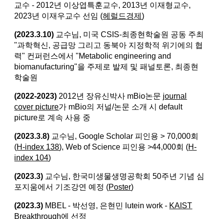
교수 - 2012년 이상엽특훈교수, 2013년 이재형교수,
2023년 이재우교수 선임 (
헤럴드경제
)
(2023.3.10)
교수님, 미국 CSIS-최종현학술원 공동 주최
"과학혁신, 공급망 그리고 동북아 지정학적 위기에의 협
력" 컨퍼런스에서 "Metabolic engineering and
biomanufacturing"을 주제로 발제 및 패널토론, 최종현
학술원
(2022-2023)
2012년 장유신박사 mBio논문
journal
cover picture
가 mBio의 저널/논문 소개 시 default
picture로 계속 사용 중
(2023.3.8)
교수님, Google Scholar 피인용 > 70,000회
(
H-index 138
), Web of Science 피인용 >44,000회 (
H-
index 104
)
(2023.3)
교수님, 한국미생물생명공학회 50주년 기념 심
포지움에서 기조강연 예정 (
Poster
)
(2023.3)
MBEL - 박선영, 은현민 lutein work -
KAIST
Breakthrough
에 선정