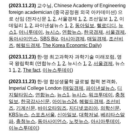
(2023.11.23)
교수님, Chinese Academy of Engineering
foreign academician (중국공정원 외국 아카데미션) 으
로 선임 (전자신문
1
,
2
, 서울경제
1
,
2
, 조선일보
1
,
2
, 이
데일리
1
,
2
, 파이낸셜뉴스
1
,
2
,
동아일보
,
헬로디디
,
뉴
스1
,
머니투데이
,
뉴시스
,
연합뉴스
,
한국경제
,
서울경제
,
동아사이언스
,
SBS Biz
,
아시아경제
,
매일경제
,
조선비
즈
,
헤럴드경제
,
The Korea Economic Daily
)
(2023.11.23)
한-영 최고과학자 과학기술 미래포럼, 영
국 왕립학회 (연합뉴스
1
,
2
, 뉴시스
1
,
2
,
서울경제
, 뉴스
1
1
,
2
,
The fact
,
이뉴스투데이
)
(2023.11.23)
한-영 합성생물학 글로벌 협력 본격화,
Imperial College London (
매일경제
,
파이낸셜뉴스
,
디
지털타임스
,
연합뉴스
,
뉴스1
,
뉴시스
,
워크투데이
,
충청
일보
,
한국강사신문
,
아이뉴스24
,
헤럴드경제
,
조선비
즈
,
기계신문
,
바이오타임즈
,
지디넷코리아
,
의학신문
,
KBS뉴스
,
스포츠서울
,
신아일보
,
대학저널
,
베리타스알
파
,
충청뉴스
,
동아사이언스
,
노컷뉴스
,
아시아투데이
,
이뉴스투데이
)