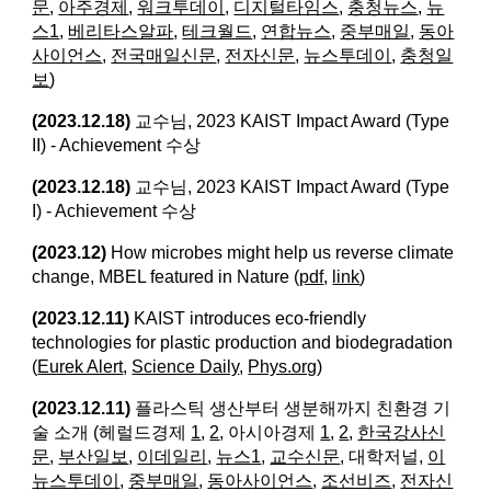
문
,
아주경제
,
워크투데이
,
디지털타임스
,
충청뉴스
,
뉴
스1
,
베리타스알파
,
테크월드
,
연합뉴스
,
중부매일
,
동아
사이언스
,
전국매일신문
,
전자신문
,
뉴스투데이
,
충청일
보
)
(2023.12.18)
교수님, 2023 KAIST Impact Award (Type
II) - Achievement 수상
(2023.12.18)
교수님, 2023 KAIST Impact Award (Type
I) - Achievement 수상
(2023.12)
How microbes might help us reverse climate
change, MBEL featured in Nature (
pdf
,
link
)
(2023.12.11)
KAIST introduces eco-friendly
technologies for plastic production and biodegradation​
(
Eurek Alert
,
Science Daily
,
Phys.org
)
(2023.12.11)
플라스틱 생산부터 생분해까지 친환경 기
술 소개 (헤럴드경제
1
,
2
, 아시아경제
1
,
2
,
한국강사신
문
,
부산일보
,
이데일리
,
뉴스1
,
교수신문
, 대학저널,
이
뉴스투데이
,
중부매일
,
동아사이언스
,
조선비즈
,
전자신