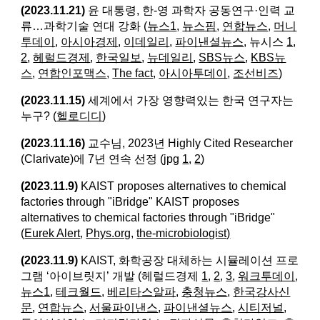
(2023.11.21)
윤 대통령, 한-영 과학자 공동연구·인력 교
류…과학기술 연대 강화 (
뉴스1
,
뉴스핌
,
연합뉴스
,
머니
투데이
,
아시아경제
,
이데일리
,
파이낸셜뉴스
, 뉴시스
1
,
2
,
헤럴드경제
,
한국일보
,
뉴데일리
,
SBS뉴스
,
KBS뉴
스
,
연합인포맥스
,
The fact
,
아시아투데이
,
조선비즈
)
(2023.11.15)
세계에서 가장 영향력있는 한국 연구자는
누구? (
헬로디디
)
(2023.11.16)
교수님, 2023년 Highly Cited Researcher
(Clarivate)에 7년 연속 선정 (jpg
1
,
2
)
(2023.11.9)
KAIST proposes alternatives to chemical
factories through "iBridge" KAIST proposes
alternatives to chemical factories through "iBridge"
(
Eurek Alert
,
Phys.org
,
the-microbiologist)
(2023.11.9)
KAIST, 화학공장 대체하는 시뮬레이션 프로
그램 ‘아이브릿지’ 개발 (헤럴드경제
1
,
2
,
3
,
워크투데이
,
뉴스1
,
테크월드
,
베리타스알파
,
충청뉴스
,
한국강사신
문
,
연합뉴스
,
서울파이낸스
,
파이낸셜뉴스
,
시티저널
,