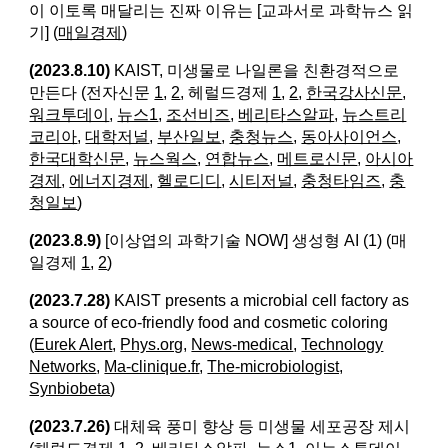
이 이토록 매달리는 진짜 이유는 [교과서로 과학뉴스 읽
기] (
매일경제
)
(2023.8.10)
KAIST, 미생물로 나일론을 친환경적으로
만든다 (전자신문
1
,
2
, 헤럴드경제
1
,
2
,
한국강사신문
,
워크투데이
,
뉴스1
,
조선비즈
,
베리타스알파
,
뉴스트리
코리아
,
대학저널
,
부산일보
,
충청뉴스
,
동아사이언스
,
한국대학신문
,
뉴스웍스
,
연합뉴스
,
메트로신문
,
아시아
경제
,
에너지경제
,
헬로디디
,
시티저널
,
충청타임즈
,
충
청일보
)
(2023.8.9)
[이상엽의 과학기술 NOW] 생성형 AI (1) (매
일경제
1
,
2
)
(2023.7.28)
KAIST presents a microbial cell factory as
a source of eco-friendly food and cosmetic coloring​
(
Eurek Alert
,
Phys.org
,
News-medical
,
Technology
Networks
,
Ma-clinique.fr
,
The-microbiologist,
Synbiobeta
)
(2023.7.26)
대체육 풍미 향상 등 미생물 세포공장 제시​