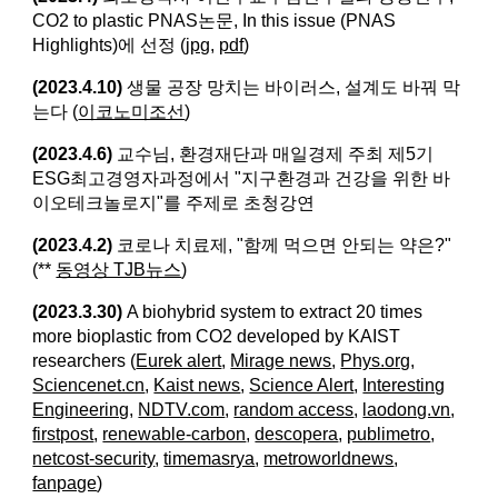
CO2 to plastic PNAS논문, In this issue (PNAS
Highlights)에 선정 (
jpg
,
pdf
)
(2023.4.10)
생물 공장 망치는 바이러스, 설계도 바꿔 막
는다 (
이코노미조선
)
(2023.4.6)
교수님, 환경재단과 매일경제 주최 제5기
ESG최고경영자과정에서 "지구환경과 건강을 위한 바
이오테크놀로지"를 주제로 초청강연
(2023.4.2)
코로나 치료제, "함께 먹으면 안되는 약은?"
(**
동영상 TJB뉴스
)
(2023.3.30)
A biohybrid system to extract 20 times
more bioplastic from CO2 developed by KAIST
researchers (
Eurek alert
,
Mirage news
,
Phys.org
,
Sciencenet.cn
,
Kaist news
,
Science Alert
,
Interesting
Engineering
,
NDTV.com
,
random access
,
laodong.vn
,
firstpost
,
renewable-carbon
,
descopera
,
publimetro
,
netcost-security
,
timemasrya
,
metroworldnews
,
fanpage
)