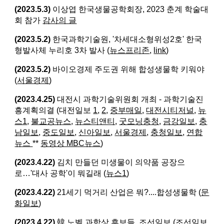
(2023.5.3)
이상엽 한국생물공학회장, 2023 춘계 학술대
회 참가
감사의 글
(2023.5.2)
한국과학기술원, '차세대소형위성2호' 한국
형발사체 누리호 3차 발사 (
뉴스프리존
,
link
)
(2023.5.2)
바이오경제 주도권 위해 합성생물학 키워야
(
서울경제
)
(2023.4.25)
대전시 과학기술위원회 개최 - 과학기술진
흥계획의결 (대전일보
1
,
2
,
중부매일
,
대전시티저널
,
뉴
스1
,
불교공뉴스
,
뉴스티앤티
,
굿모닝충청
,
금강일보
,
충
남일보
,
중도일보
,
신아일보
,
서울경제
,
충청일보
,
연합
뉴스
**
동영상 MBC뉴스
)
(2023.4.22)
김치 만들던 미생물이 의약품 공장으
로…'대사 공학'이 뭐길래 (
뉴스1
)
(2023.4.22)
21세기 먹거리 산업은 뭐?....합성생물학 (
문
화일보
)
(2023.4.22)
韓 노벨 과학상 후보들, 조선일보 (조선일보