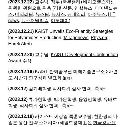
(2023.12.22)
교수님, 정부 (국무총리) 바이오헬스혁신
위원회 위원으로 위촉 (
경향신문
,
연합뉴스
,
파이낸셜뉴
스
,
데일리팜
,
뉴스핌
,
뉴시스
,
뉴데일리
,
아주뉴스
,
HIT
news
,
뉴스저널리즘
,
이투데이
)
(2023.12.21)
KAIST Unveils Eco-Friendly Strategies
for Polyamides Production (
Miragenews
,
Phys.org
,
Eurek Alert
)
(2023.12.20)
교수님,
KAIST Development Contribution
Award
수상
(2023.12.19)
KAIST-한화솔루션 미래기술연구소 3차년
도 하반기 연구성과 발표회 (
jpg
)
(2023.12)
김기배학생 박사학위 심사 합격 - 축하~
(2023.12)
류가현학생, 박가은학생, 윤영민학생, 유태호
학생, 석사학위 심사 합격 - 축하~
(2023.12.18)
카이스트 이상엽 특훈교수팀, 친환경적 나
일론 생산 전략 소개하다​ (헤럴드경제
1
,
2
,
한국강사신