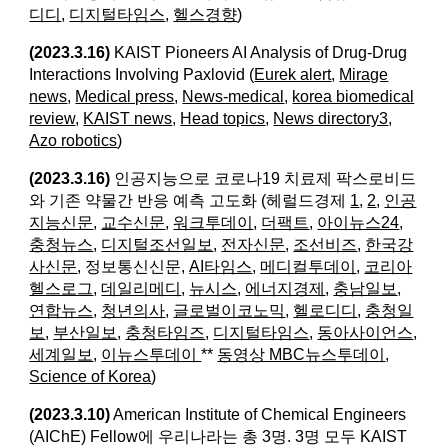
디디
,
디지털타임스
,
헬스경향
)
(2023.3.16)
KAIST Pioneers AI Analysis of Drug-Drug
Interactions Involving Paxlovid (
Eurek alert
,
Mirage
news
,
Medical press
,
News-medical
,
korea biomedical
review
,
KAIST news
,
Head topics
,
News directory3
,
Azo robotics
)
(2023.3.16)
인공지능으로 코로나19 치료제 팍스로비드
와 기존 약물간 반응 예측 고도화 (헤럴드경제
1
,
2
,
인공
지능신문
,
교수신문
,
워크투데이
,
더팩트
,
아이뉴스24
,
충청뉴스
,
디지털조선일보
,
전자신문
,
조선비즈
,
한국강
사신문
, 정보통신신문,
AI타임스
,
메디컬투데이
,
코리아
헬스로그
,
데일리메디
,
뉴시스
,
에너지경제
,
충남일보
,
연합뉴스
,
청년의사
,
글로벌이코노믹
,
헬로디디
,
충청일
보
,
부산일보
,
충청타임즈
,
디지털타임스
,
동아사이언스
,
세계일보
,
이뉴스투데이
**
동영상 MBC뉴스투데이
,
Science of Korea
)
(2023.3.10)
American Institute of Chemical Engineers
(AIChE) Fellow에 우리나라는 총 3명. 3명 모두 KAIST