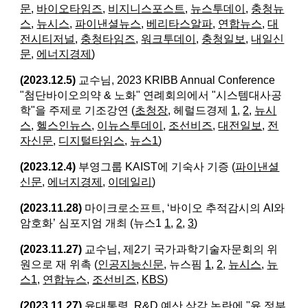
문
,
바이오타임즈
,
비지니스포스트
,
뉴스투데이
,
충청뉴
스
,
뉴시스
,
파이낸셜뉴스
,
베리타스알파
,
연합뉴스
,
대
전시티저널
,
충청타임즈
,
워크투데이
,
충청일보
,
내일신
문
,
에너지경제
)
(2023.12.5)
교수님, 2023 KRIBB Annual Conference
"첨단바이오의약 & 노화" 연례회의에서 "시스템대사공
학"을 주제로 기조강연 (
초청장
, 헤럴드경제
1
,
2
,
뉴시
스
,
헬스인뉴스
,
이뉴스투데이
,
조선비즈
,
대전일보
,
전
자신문
,
디지털타임스
,
뉴스1
)
(2023.12.4)
부영그룹 KAIST에 기숙사 기증 (
파이낸셜
신문
,
에너지경제
,
이데일리
)
(2023.11.28)
마이크로소프트, ‘바이오 추적감시의 AI와
암호화’ 심포지엄 개최 (뉴스1
1
,
2
,
3
)
(2023.11.27)
교수님, 제2기 국가과학기술자문회의 위
원으로 재 위촉 (
인공지능신문
, 뉴스핌
1
,
2
,
뉴시스
,
뉴
스1,
연합뉴스
,
조선비즈
,
KBS
)
(2023.11.27)
윤대통령, R&D 예산 삭감 논란에 "윤 정부