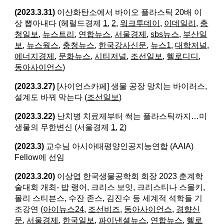
(2023.3.31)
이산화탄소에서 바이오 플라스틱 20배 이
상 뽑아내다 (​헤럴드경제
1
,
2
,
워크투데이
,
이데일리
,
충
청일보
,
뉴스트리
,
연합뉴스
,
서울경제
,
sbs뉴스
,
부산일
보
,
뉴스웍스
,
충청뉴스
,
한국강사신문
,
뉴스1
,
대학저널
,
에너지경제
,
문화뉴스
,
시티저널
,
조선일보
,
헬로디디
,
동아사이언스
)
(2023.3.27)
[
사이언스카페] 생물 공장 망치는 바이러스,
설계도 바꿔 막는다 (
조선일보
)
(2023.3.22)
난치병 치료제부터 썩는 플라스틱까지…미
생물의 무한변신 (서울경제
1
,
2
)
(2023.3)
교수님 아시아태평양인공지능연합 (AAIA)
Fellow에 선임
(2023.3.20)
이상엽 한국생물공학회 회장 2023 춘계학
술대회 개최- 밥 랭어, 크리스 보잇, 크리스티나 스몰키,
몰리 스티븐스, 수잔 존스, 김진수 등 세계적 석학들 기
조강연 (
아이뉴스24
,
조선비즈
,
동아사이언스
,
경향신
문
,
서울경제
,
한국일보
,
파이낸셜뉴스
,
연합뉴스
,
헬로