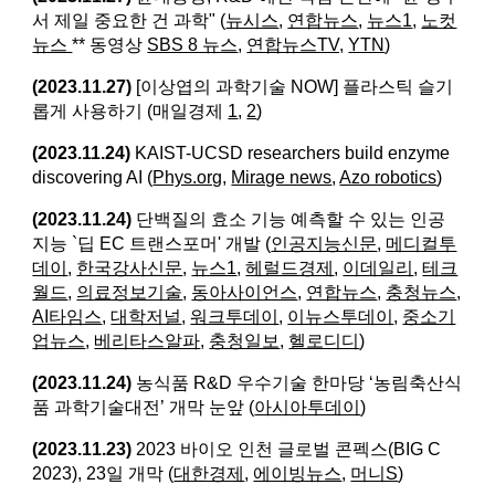
서 제일 중요한 건 과학" (
뉴시스
,
연합뉴스
,
뉴스1
,
노컷
뉴스
** 동영상
SBS 8 뉴스
,
연합뉴스TV,
YTN
)
(2023.11.27)
[이상엽의 과학기술 NOW] 플라스틱 슬기
롭게 사용하기 (매일경제
1
,
2
)
(2023.11.24)
KAIST-UCSD researchers build enzyme
discovering AI (
Phys.org
,
Mirage news
,
Azo robotics
)
(2023.11.24)
단백질의 효소 기능 예측할 수 있는 인공
지능 `딥 EC 트랜스포머' 개발 (
인공지능신문
,
메디컬투
데이
,
한국강사신문
,
뉴스1
,
헤럴드경제
,
이데일리
,
테크
월드
,
의료정보기술
,
동아사이언스
,
연합뉴스
,
충청뉴스
,
AI타임스
,
대학저널
,
워크투데이
,
이뉴스투데이
,
중소기
업뉴스
,
베리타스알파
,
충청일보
,
헬로디디
)
(2023.11.24)
농식품 R&D 우수기술 한마당 ‘농림축산식
품 과학기술대전’ 개막 눈앞 (
아시아투데이
)
(2023.11.23)
2023 바이오 인천 글로벌 콘펙스(BIG C
2023), 23일 개막 (
대한경제
,
에이빙뉴스
,
머니S
)