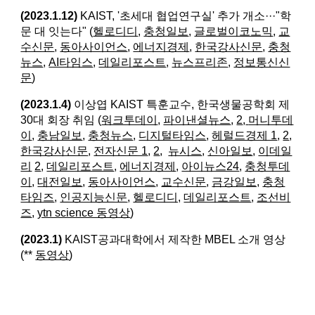
(2023.1.12)
KAIST, '초세대 협업연구실' 추가 개소···"학
문 대 잇는다" (
헬로디디
,
충청일보
,
글로벌이코노믹
,
교
수신문
,
동아사이언스
,
에너지경제
,
한국강사신문
,
충청
뉴스
,
AI타임스
,
데일리포스트
,
뉴스프리존
,
정보통신신
문
)
(2023.1.4)
이상엽 KAIST 특훈교수, 한국생물공학회 제
30대 회장 취임 (
워크투데이
,
파이낸셜뉴스
,
2
,
머니투데
이
,
충남일보
,
충청뉴스
,
디지털타임스
,
헤럴드경제 1
,
2
,
한국강사신문
,
전자신문 1
,
2
,
뉴시스
,
신아일보
,
이데일
리
2
,
데일리포스트
,
에너지경제
,
아이뉴스24
,
충청투데
이
,
대전일보
,
동아사이언스
,
교수신문
,
금강일보,
충청
타임즈
,
인공지능신문
,
헬로디디,
데일리포스트
,
조선비
즈
,
ytn science 동영상
)
(2023.1)
KAIST공과대학에서 제작한 MBEL 소개 영상
(**
동영상
)