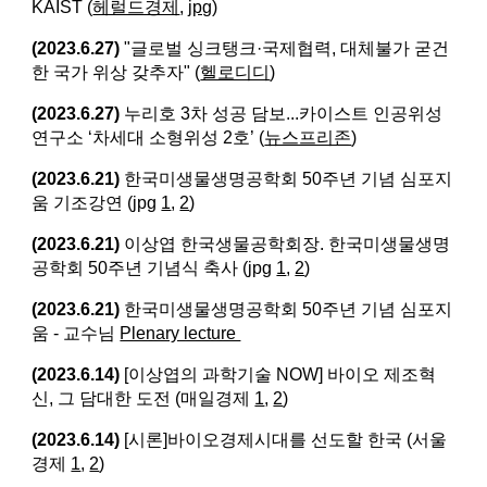
KAIST (
헤럴드경제
,
jpg
)
(2023.6.27)
"글로벌 싱크탱크·국제협력, 대체불가 굳건
한 국가 위상 갖추자" (
헬로디디
)
(2023.6.27)
누리호 3차 성공 담보...카이스트 인공위성
연구소 ‘차세대 소형위성 2호’ (
뉴스프리존
)
(2023.6.21)
한국미생물생명공학회 50주년 기념 심포지
움 기조강연 (jpg
1
,
2
)
(2023.6.21)
이상엽 한국생물공학회장. 한국미생물생명
공학회 50주년 기념식 축사 (jpg
1
,
2
)
(2023.6.21)
한국미생물생명공학회 50주년 기념 심포지
움 - 교수님
Plenary lecture
(2023.6.14)
[이상엽의 과학기술 NOW] 바이오 제조혁
신, 그 담대한 도전 (매일경제
1
,
2
)
(2023.6.14)
[시론]바이오경제시대를 선도할 한국 (서울
경제
1
,
2
)